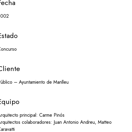
Fecha
2002
Estado
Concurso
Cliente
úblico – Ayuntamiento de Manlleu
Equipo
rquitecto principal: Carme Pinós
ESTUDIO CARME PINÓS
Instagram
rquitectos colaboradores: Juan Antonio Andreu, Matteo
Avd. Diagonal, 490 3 – 2
Linkedin
aravatti
08006 Barcelona, España
Aviso legal